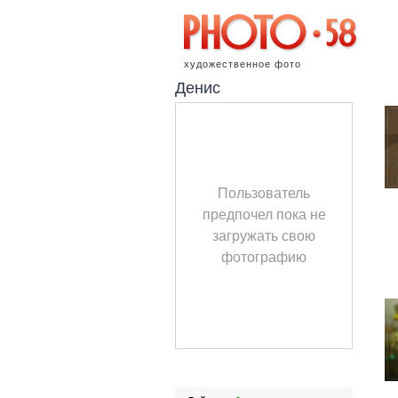
художественное фото
Денис
Пользователь
предпочел пока не
загружать свою
фотографию