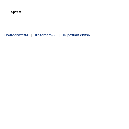
Артём
|
Пользователи
|
Фотографии
|
Обратная связь